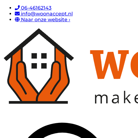
06-46162143
info@woonaccept.nl
Naar onze website ›