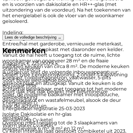
en is voorzien van dakisolatie en HR++-glas (met
uitzondering van de voordeur). Na het toekennen van
het energielabel is ook de vloer van de woonkamer
geïsoleerd.
Indeling:
Lees de volledige beschrijving →
Begane grond:
Entree/hal met garderobe, vernieuwde meterkast,
Kenmerken
trapopgang en trapkast met daaronder een kelder.
Vanuit de hal heeft u toegang tot de ruime, lichte
woonkamer van ongeveer 28 m² en de fraaie
Vraagprijs
€ 225.000 k.k.
halfopen keuken van circa 8 m². De moderne keuken
Status
Verkocht
is uitgerust met de volgende inbouwapparatuur:
Object type
Eengezinswoning, 2-onder-1-kapwoning
koelkast, combimagnetron, vaatwasser, 5-pits
Soort bouw
Bestaande bouw
gaskookplaat en afzuigkap. Vanuit de keuken is de
Bouwjaar
1938
achterhal bereikbaar, met toegang tot het moderne
Soort dak
Plat dak bedekt met bitumineuze
toilet, de moderne badkamer met inloopdouche,
dakbedekking
designradiator en wastafelmeubel, alsook de deur
Energielabel
D
naar de achtertuin.
Energielabel registratie
25-03-2023
Isolatie
Dakisolatie en hr-glas
Verdieping:
Verwarming
Cv-ketel
Overloop met toegang tot de 3 slaapkamers van
Warm water
Cv-ketel
respectievelijk 6 m², 8 m² en 12 m².
Cv ketel
Intergas (gas gestookt combiketel uit 2023,