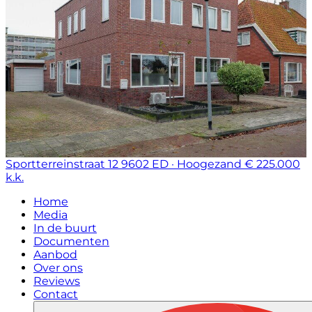
Sportterreinstraat 12
9602 ED · Hoogezand
€ 225.000
k.k.
Home
Media
In de buurt
Documenten
Aanbod
Over ons
Reviews
Contact