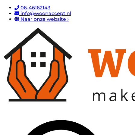
06-46162143
info@woonaccept.nl
Naar onze website ›