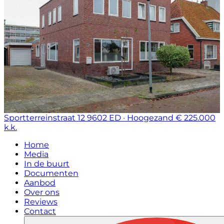
Sportterreinstraat 12
9602 ED · Hoogezand
€ 225.000
k.k.
Home
Media
In de buurt
Documenten
Aanbod
Over ons
Reviews
Contact