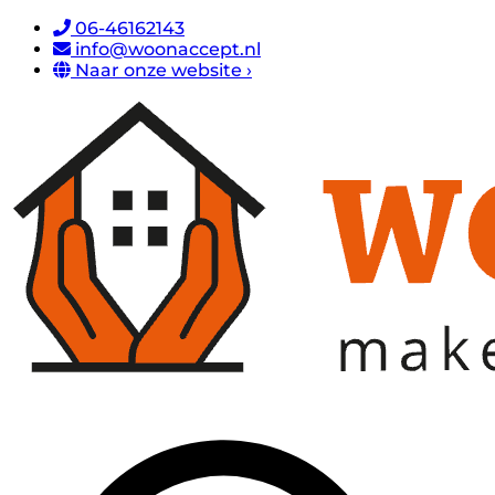
06-46162143
info@woonaccept.nl
Naar onze website ›