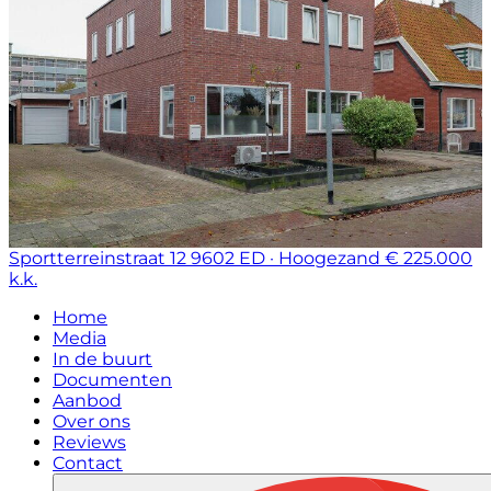
Sportterreinstraat 12
9602 ED · Hoogezand
€ 225.000
k.k.
Home
Media
In de buurt
Documenten
Aanbod
Over ons
Reviews
Contact